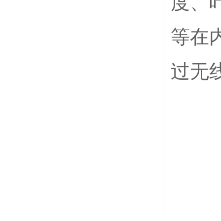
度、
等在
过无