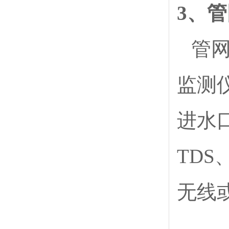
3、
管
监测
进水
TD
无线