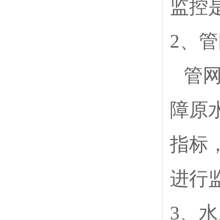
监控
2、
管
障原
指标
进行
3、