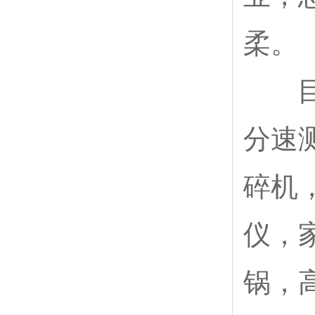
柔。
目前
分速
碎机
仪，
锅，