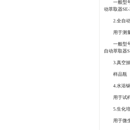
一般型号
动萃取器SE
2.全自
用于测量
一般型号
自动萃取器S
3.真空
样品瓶
4.水浴
用于试
5.生化
用于微