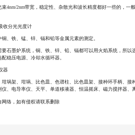
光束4nm/2nm带宽，稳定性、杂散光和波长精度都好一些的，
子吸收分光光度计
中铜、铁、锰、锌、镉和铅等金属元素的测定。
需要石墨炉系统，铜、铁、锌、铅、镉都可以用火焰系统，所以选
选配稳压电源、冷却水循环器。
他仪器
、坩埚架、坩埚、比色皿、色谱柱、比色皿架、接种环手柄、接种
测仪、电导率仪、天平、单道移液器、恒温摇床、磁力搅拌器、
自网络，如有侵权请联系删除