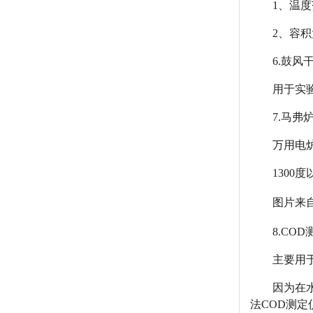
1、温度
2、容积
6.鼓风
用于实
7.马弗
万用电
130
图片来
8.CO
主要用
因为在
法COD测定