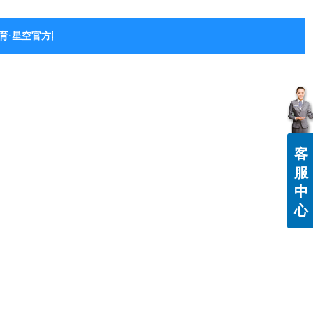
育·星空官方网站-星空体育（中国）
客
服
中
心