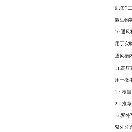
9.超净
微生物
10.通风
用于实
通风橱内
11.高
用于微
1：根
2：推
12.紫
紫外分