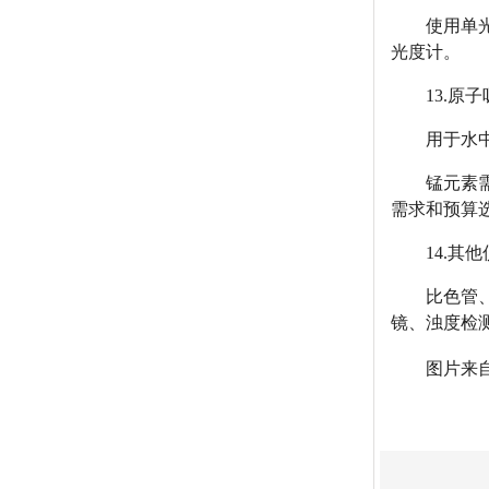
使用单
光度计。
13.原
用于水
锰元素
需求和预算
14.其
比色管
镜、浊度检
图片来