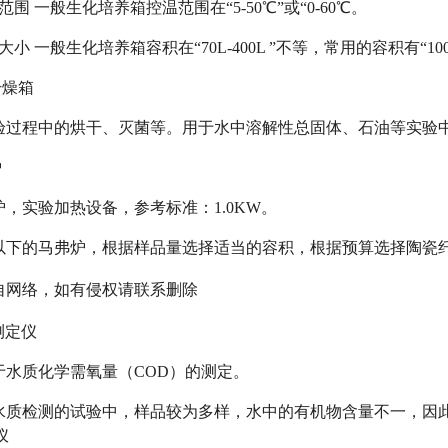
范围 一般生化培养箱控温范围在“5-50℃”或“0-60℃。
大小 一般生化培养箱容积在“70L-400L ”不等，常用的容积有“100L
干燥箱
验过程中的烘干、灭菌等。用于水中溶解性总固体、石油等实验
炉
炉，实验加热设备，参考标准：1.0KW。
0度以下的马弗炉，根据样品量选择适当的容积，根据预算选择陶瓷
自网络，如有侵权请联系删除
D测定仪
于水质化学需氧量（COD）的测定。
水质检测的试验中，样品较为多样，水中的有机物含量不一，因此
仪