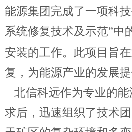
能源集团完成了一项科技
系统修复技术及示范”中
安装
的工作。此项目旨在
复，为能源产业的发展提
北信科远作为专业的能
求后，迅速组织了技术团