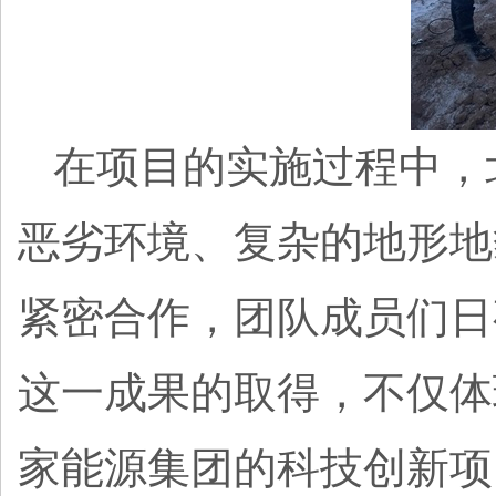
在项目的实施过程中，
恶劣环境、复杂的地形地
紧密合作，团队成员们日
这一成果的取得，不仅体
家能源集团的科技创新项