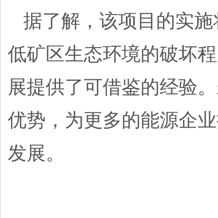
据了解，该项目的实施
低矿区生态环境的破坏程
展提供了可借鉴的经验。
优势，为更多的能源企业
发展。