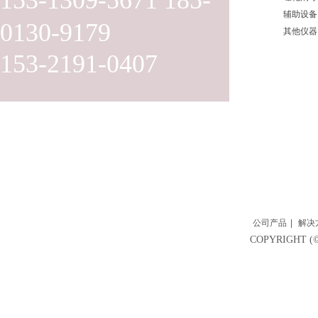
153-1309-5671 185-
辅助设备
0130-9179
其他仪器
153-2191-0407
公司产品
|
解决
COPYRIGH