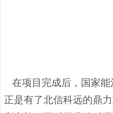
在项目完成后，
国
家能
正是有了北信科远的鼎力