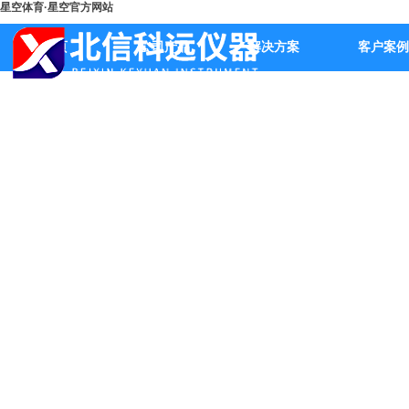
星空体育·星空官方网站
首页
公司产品
解决方案
客户案例